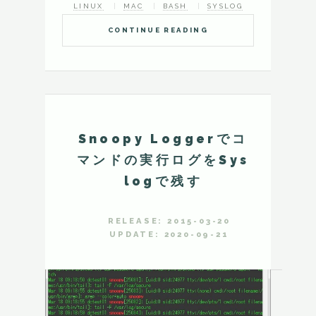
LINUX
MAC
BASH
SYSLOG
CONTINUE READING
Snoopy Loggerでコ
マンドの実行ログをSys
logで残す
RELEASE: 2015-03-20
UPDATE: 2020-09-21