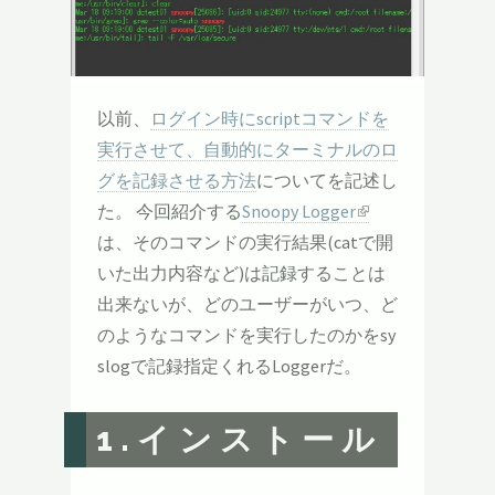
以前、
ログイン時にscriptコマンドを
実行させて、自動的にターミナルのロ
グを記録させる方法
についてを記述し
た。 今回紹介する
Snoopy Logger
は、そのコマンドの実行結果(catで開
いた出力内容など)は記録することは
出来ないが、どのユーザーがいつ、ど
のようなコマンドを実行したのかをsy
slogで記録指定くれるLoggerだ。
1.インストール