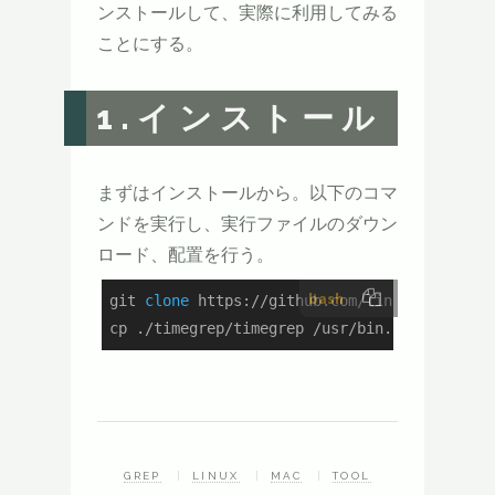
ンストールして、実際に利用してみる
ことにする。
1.インストール
まずはインストールから。以下のコマ
ンドを実行し、実行ファイルのダウン
ロード、配置を行う。
bash
git 
clone
 https://github.com/linux-wizard/ti
cp ./timegrep/timegrep /usr/bin...
GREP
LINUX
MAC
TOOL