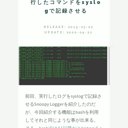
行したコマンドをsyslo
gで記録させる
RELEASE: 2015-03-22
UPDATE: 2020-09-21
前回、実行したログをsyslogで記録さ
せるSnoopy Loggerを紹介したのだ
が、今回紹介する機能はbashを利用
してそれと同じような事が出来る。
そう、
bashでは4.1以降だとhistoryをs